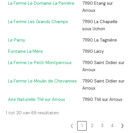
La Ferme Le Domaine La Perrière
71190 Etang sur
Arroux
La Ferme Les Grands Champs
71190 La Chapelle
sous Uchon
Le Paroy
71190 La Tagnière
Fontaine La Mère
71190 Laizy
La Ferme Le Petit Montperroux
71190 Saint Didier sur
Arroux
La Ferme Le Moulin de Chevannes
71190 Saint Didier sur
Arroux
Aire Naturelle Thil sur Arroux
71190 Thil sur Arroux
1 tot 20 van 69 resultaten
❮
1
2
3
4
❯