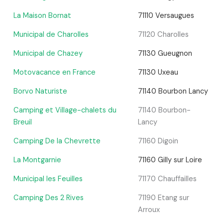
La Maison Bornat
71110 Versaugues
Municipal de Charolles
71120 Charolles
Municipal de Chazey
71130 Gueugnon
Motovacance en France
71130 Uxeau
Borvo Naturiste
71140 Bourbon Lancy
Camping et Village-chalets du
71140 Bourbon-
Breuil
Lancy
Camping De la Chevrette
71160 Digoin
La Montgarnie
71160 Gilly sur Loire
Municipal les Feuilles
71170 Chauffailles
Camping Des 2 Rives
71190 Etang sur
Arroux