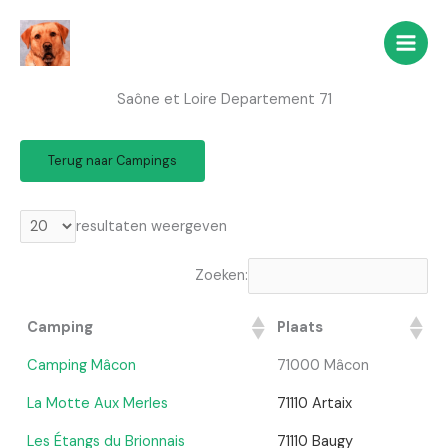
Ga
naar
de
inhoud
Saône et Loire Departement 71
Terug naar Campings
resultaten weergeven
Zoeken:
Camping
Plaats
Camping Mâcon
71000 Mâcon
La Motte Aux Merles
71110 Artaix
Les Étangs du Brionnais
71110 Baugy