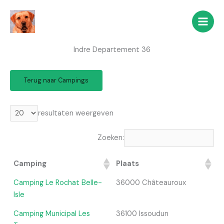
Ga
naar
de
inhoud
Indre Departement 36
Terug naar Campings
resultaten weergeven
Zoeken:
Camping
Plaats
Camping Le Rochat Belle-
36000 Châteauroux
Isle
Camping Municipal Les
36100 Issoudun