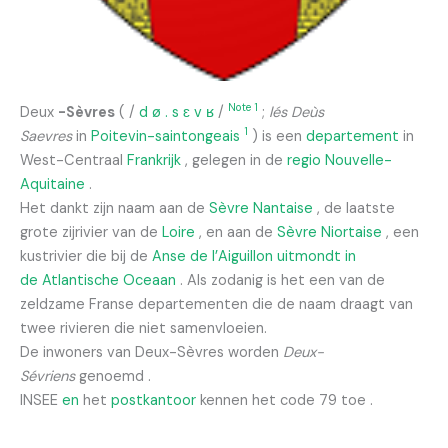
Note 1
Deux
-Sèvres
(
/
d
ø
.
s
ɛ
v
ʁ
/
;
lés Deùs
1
Saevres
in
Poitevin-saintongeais
) is een
departement
in
West-Centraal
Frankrijk
, gelegen in de
regio
Nouvelle-
Aquitaine
.
Het dankt zijn naam aan de
Sèvre Nantaise
, de laatste
grote zijrivier van de
Loire
, en aan de
Sèvre Niortaise
, een
kustrivier die bij de
Anse de l’Aiguillon uitmondt in
de
Atlantische Oceaan
. Als zodanig is het een van de
zeldzame Franse departementen die de naam draagt ​​van
twee rivieren die niet samenvloeien.
De inwoners van Deux-Sèvres worden
Deux-
Sévriens
genoemd .
INSEE
en
het
postkantoor
kennen het
code 79
toe .