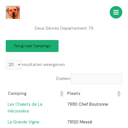
Ga
naar
de
inhoud
Deux Sèvres Departement 79
Terug naar Campings
resultaten weergeven
Zoeken:
Camping
Plaats
Les Chalets de La
79110 Chef Boutonne
Héronnière
La Grande Vigne
79120 Messé