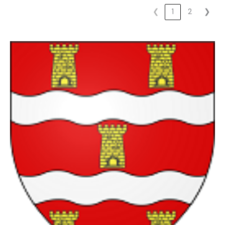
❮
1
2
❯