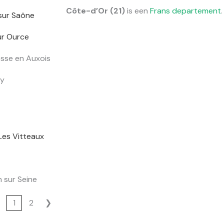
Côte-d’Or (21)
is een
Frans
departement
.
 sur Saône
ur Ource
sse en Auxois
ay
Les Vitteaux
 sur Seine
❮
1
2
❯