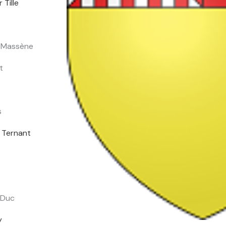
 Tille
-Massène
t
s
 Ternant
 Duc
y