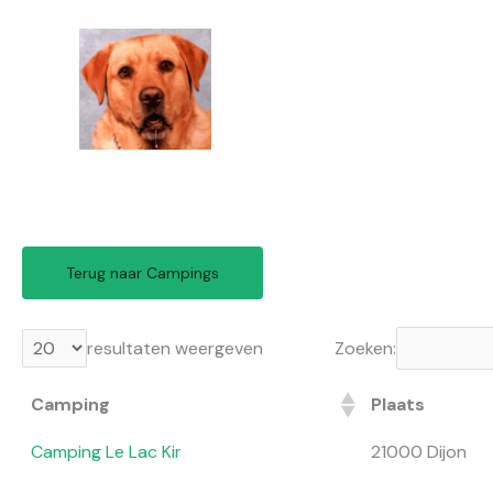
Ga
naar
de
inhoud
Terug naar Campings
resultaten weergeven
Zoeken:
Camping
Plaats
Camping Le Lac Kir
21000 Dijon