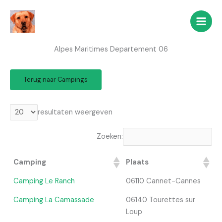
Ga
naar
de
inhoud
Alpes Maritimes Departement 06
Terug naar Campings
resultaten weergeven
Zoeken:
Camping
Plaats
Camping Le Ranch
06110 Cannet-Cannes
Camping La Camassade
06140 Tourettes sur
Loup