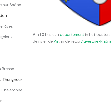
e sur Saône
rdon
e Rives
Ain (01)
is een
departement
in het oosten
ignieux
de rivier de
Ain
, in de regio
Auvergne-Rhôn
n Bresse
e Thurigneux
r Chalaronne
r