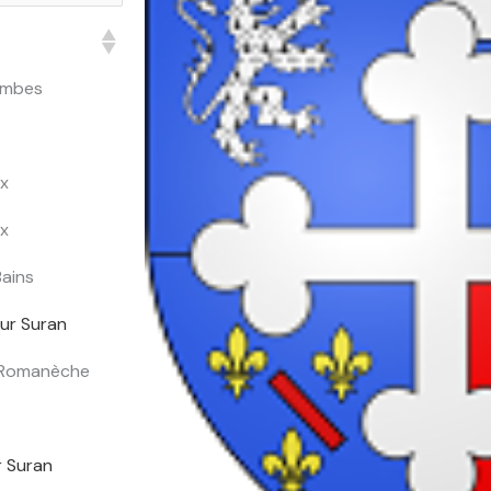
Dombes
x
x
Bains
ur Suran
 Romanèche
r Suran